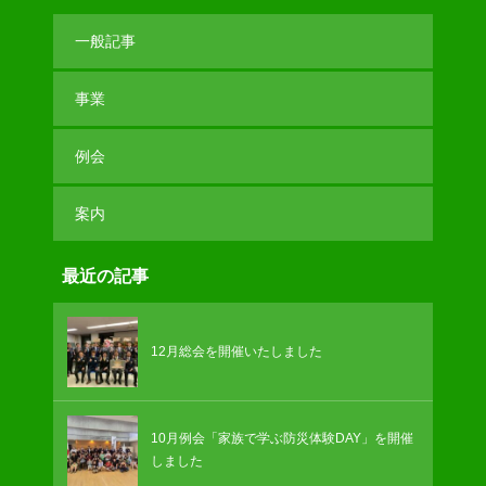
一般記事
事業
例会
案内
最近の記事
12月総会を開催いたしました
10月例会「家族で学ぶ防災体験DAY」を開催
しました