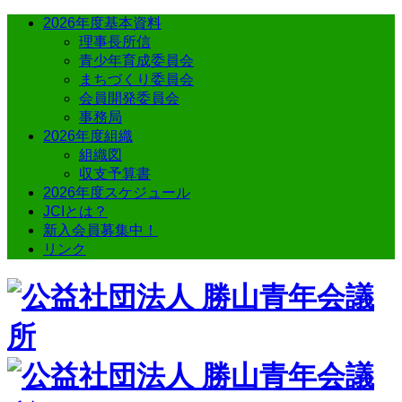
2026年度基本資料
理事長所信
青少年育成委員会
まちづくり委員会
会員開発委員会
事務局
2026年度組織
組織図
収支予算書
2026年度スケジュール
JCIとは？
新入会員募集中！
リンク